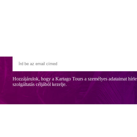
Klubszállodák
Ajándékutalvány
Blog
Úti céljaink
Hozzájárulok, hogy a Kartago Tours a személyes adataimat hírle
szolgáltatás céljából kezelje.
 fekvő szálloda Djerba-Zarzison. A nyugodt pihenésre vágyó utasok szá