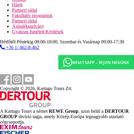
Hírek
Sporttevékenységek felár ellenében
Partneri oldal
SPA központ
Fakultatív programok
masszázsok
Partneri oldal
biliárd
Ajándékutalvány
Fitnesz
Gyakran Ismételt Kérdések
vízi sportok a strandon
Djerba golfpálya (kb. 3 km-re a szállodától)
Hétfőtől Péntekig 08:00-18:00, Szombat és Vasárnap 09:00-17:30
+36 1/ 462-8-462
Élelmiszer az árban
All Inclusive: 24 óra, mely tartalmazza a reggelit, késői
reggelit, ebédet és vacsorát bőséges büfé formájában,
WHATSAPP - ÍRJON NEKÜNK
napközben könnyű harapnivalókat, délutáni uzsonnát,
korlátlan mennyiségű helyi üdítőt és alkoholos italt.
Sorsolás a szálloda által meghatározott helyeken és
időpontokban lehetséges.
Copyright © 2026, Kartago Tours Zrt.
Hivatalos kategória
4 csillag
Távolságok
A Kartago Tours a német
REWE Group
, azon belül a
DERTOUR
GROUP
divízió tagja, amely Közép-Európa legnagyobb utaztató
35 km
cégcsoportja.
Távolság a legközelebbi repülőtértől