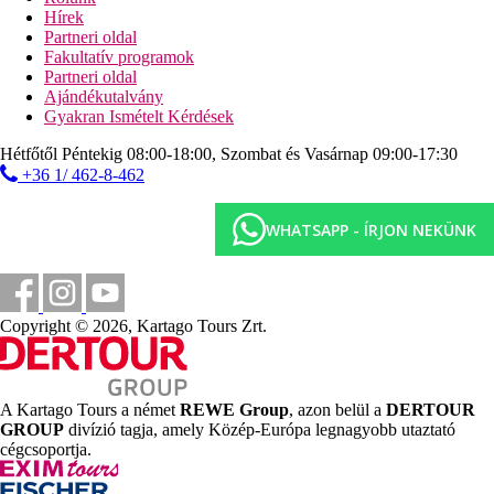
tenisz (kivilágítás térítés ellenében világítás)
Hírek
minigolf
Partneri oldal
asztalitenisz
Fakultatív programok
aqua aerobic
Partneri oldal
íjászat
Ajándékutalvány
röplabda
Gyakran Ismételt Kérdések
Sport és szórakozás térítés ellenében
Hétfőtől Péntekig 08:00-18:00, Szombat és Vasárnap 09:00-17:30
diszkó
+36 1/ 462-8-462
biliárd
vízi sportok a tengerparton (helyi szolgáltatóknál
WHATSAPP - ÍRJON NEKÜNK
Ellátás
All Inclusive: minden étkezés büférendszerben, délután
snack-ételek, egyes helyi alkoholos és alkoholmentes
italok 10:00 és 23:00 óra között, palackozott víz térítés
Copyright © 2026, Kartago Tours Zrt.
ellenében. Az All Inclusive szállodák szolgáltatásai
bizonyos részletekben szállodánként eltérhetnek.
Szálláshely besorolás
Az adott ország hivatalos besorolása: 4*.
A Kartago Tours a német
REWE Group
, azon belül a
DERTOUR
GROUP
divízió tagja, amely Közép-Európa legnagyobb utaztató
Távolságok
cégcsoportja.