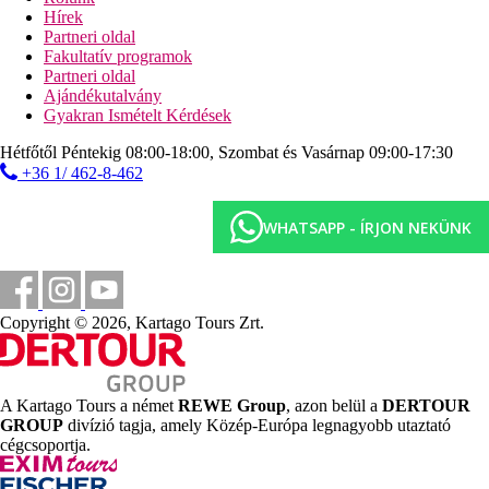
fitneszterem
Hírek
teniszpálya
Partneri oldal
asztalitenisz
Fakultatív programok
darts
Partneri oldal
aerobic
Ajándékutalvány
strandröplabda
Gyakran Ismételt Kérdések
Sport és szórakozás térítés ellenében
Hétfőtől Péntekig 08:00-18:00, Szombat és Vasárnap 09:00-17:30
spa-központ
+36 1/ 462-8-462
Ellátás
All Inclusive: minden étkezés büférendszerben,
WHATSAPP - ÍRJON NEKÜNK
napközben snack-ételek, helyi alkoholos és alkoholmentes
italok, üdítők, kávé, tea csapolt sör 09:00 és 23:00 óra
között. A vendégek heti 1x a vacsorát a tunéziai a'la carte-
étteremben is elfogyaszthatják. Érkezéskor a minibárba 2
Copyright © 2026, Kartago Tours Zrt.
üveg vizet készítenek be.
Szálláshely besorolás
Az adott ország hivatalos besorolása: 4*.
A Kartago Tours a német
REWE Group
, azon belül a
DERTOUR
Távolságok
GROUP
divízió tagja, amely Közép-Európa legnagyobb utaztató
cégcsoportja.
6 km