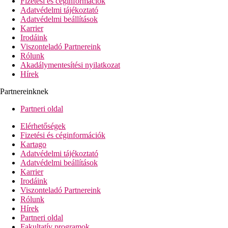
Fizetési és céginformációk
Wi-Fi ingyenesen az egész szálloda területén
Adatvédelmi tájékoztató
family-lounge
Adatvédelmi beállítások
2 medence (1 relax, 1 csúszdákkal - korhatárhoz kötött, 
Karrier
pool-/snack-bár
Irodáink
gyermekmedence
Viszonteladó Partnereink
fedett medence
Rólunk
játszótér
Akadálymentesítési nyilatkozat
miniklub
Hírek
Tengerpart
Partnereinknek
homokos part
napágyak és napernyők ingyenesen, strandtörölköző kauci
Partneri oldal
vízi sportok térítés ellenében
Elérhetőségek
Sport és szórakozás ingyenesen
Fizetési és céginformációk
animációs programok
Kartago
alkalmanként esti műsorok
Adatvédelmi tájékoztató
tematikus napok
Adatvédelmi beállítások
strandröplabda
Karrier
teniszpálya (kivilágítás térítés ellenében)
Irodáink
fitneszterem
Viszonteladó Partnereink
Rólunk
Sport és szórakozás térítés ellenében
Hírek
spa-központ
Partneri oldal
pezsgőfürdő
Fakultatív programok