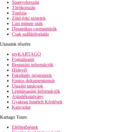
távolság a tengerparttól: közvetlen
Spanyolország
távolság a repülőtértől: kb. 30 km
Törökország
távolság a központtól (Midoun): kb. 6 km
Tunézia
távolság a vásárlási lehetőségektől: kb. 500 m
Zöld-foki szigetek
Last minute utak
Szobák felszereltsége
Dinamikus csomagtúrák
Szobák
Csak szállásfoglalás
légkondicionáló - főszezonban
telefon, SAT-TV
Utasaink részére
minibár térítés ellenében
myKARTAGO
Wi-Fi ingyenesen
Foglalásaim
fürdőszoba (fürdőkád vagy zuhanyozó, hajszárító, WC)
Beutazási információk
széf ingyenesen
Hírlevél
balkon vagy terasz
Fakultatív programok
Szobák felár ellenében
Fontos dokumentumok
egyágyas szobák
Utazási tanácsok
tengerre néző szobák
Légitársasági Információk
családi szobák - emeletes pótágy
Ajándékutalvány
Szálloda felszereltsége
Gyakran Ismételt Kérdések
hall recepcióval
Kapcsolat
büféétterem
Kartago Tours
a'la carte-étterem
lobby-bár, bár
Elérhetőségek
mór kávézó