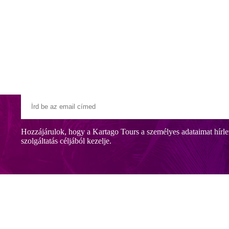
Klubszállodák
Ajándékutalvány
Blog
Úti céljaink
Hozzájárulok, hogy a Kartago Tours a személyes adataimat hírle
szolgáltatás céljából kezelje.
n fekszik, Midoun városától kb. 6 km-re. A szálloda a Calimera szállod