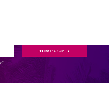
FELIRATKOZOM
vél
alánc tagja, mely garancia a színvonalas ellátásra és minőségre.