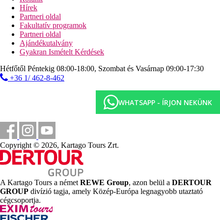
Wi-Fi ingyenesen
Hírek
5 konferenciaterem
Partneri oldal
üzletek
Fakultatív programok
4 medence (napágyak, napernyők és törölközők
Partneri oldal
ingyenesen)
Ajándékutalvány
14 csúszda és gyermek aquapark
Gyakran Ismételt Kérdések
mini klub 4-12 éveseknek
tiniklub 13-17 éveseknek (csak főszezonban)
Hétfőtől Péntekig 08:00-18:00, Szombat és Vasárnap 09:00-17:30
vidámpark
+36 1/ 462-8-462
Tengerpart
homokos/kavicsos strand
WHATSAPP - ÍRJON NEKÜNK
napágyak, napernyők, matracok és törölközők ingyenesen
strandbár az Ultra All Inclusive részeként
pavilonok (térítés ellenében)
Sport és szórakozás ingyenesen
Copyright © 2026, Kartago Tours Zrt.
animációs programok napközben és este
élőzene
törökfürdő
szauna
A Kartago Tours a német
REWE Group
, azon belül a
DERTOUR
gőzfürdő
GROUP
divízió tagja, amely Közép-Európa legnagyobb utaztató
fitneszközpont
cégcsoportja.
strandröplabda
pilates