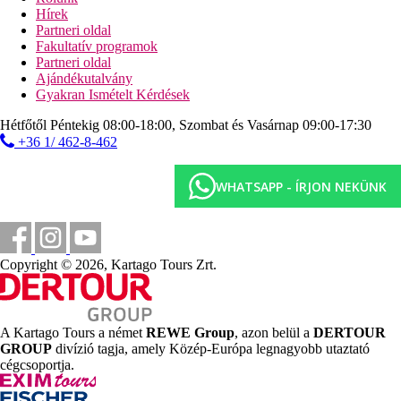
strandbár
Hírek
Partneri oldal
Sport és szórakozás ingyenesen
Fakultatív programok
animációs programok
Partneri oldal
élőzene
Ajándékutalvány
törökfürdő
Gyakran Ismételt Kérdések
szauna
fitneszterem
Hétfőtől Péntekig 08:00-18:00, Szombat és Vasárnap 09:00-17:30
strandröplabda
+36 1/ 462-8-462
asztalitenisz
teniszpálya (kivilágítás térítés ellenében)
WHATSAPP - ÍRJON NEKÜNK
biliárd
darts
Sport és szórakozás térítés ellenében
wellness-részleg
Copyright © 2026, Kartago Tours Zrt.
masszázsok
szépségápolás
vízi sportok a tengerparton (helyi szolgáltatóknál)
Ellátás
A Kartago Tours a német
REWE Group
, azon belül a
DERTOUR
GROUP
divízió tagja, amely Közép-Európa legnagyobb utaztató
Ultra All Inclusive: minden étkezés büférendszerben, reggeli későn
cégcsoportja.
kelőknek 10:00 és 11:00 óra között, délután snack-ételek 15:00 és
17:00 óra között, éjféli leves 01:00 és 02:00 óra között, éjszakai