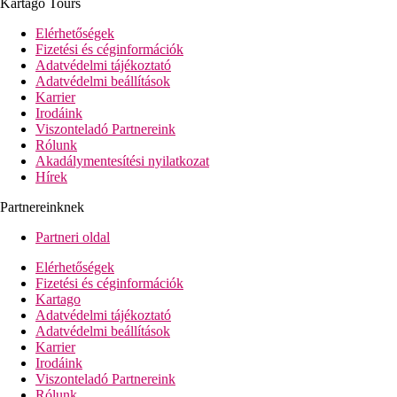
Kartago Tours
büféétterem
4 a'la carte-étterem (kínai, hal, olasz, steak, mindegyik
Elérhetőségek
térítés ellenében)
Fizetési és céginformációk
7 bár
Adatvédelmi tájékoztató
Wi-Fi ingyenesen
Adatvédelmi beállítások
diszkó
Karrier
mosoda
Irodáink
fodrászat
Viszonteladó Partnereink
üzletek
Rólunk
konferenciaterem
Akadálymentesítési nyilatkozat
2 medence (napágyak, napernyők és törölközők
Hírek
ingyenesen)
2 gyermekmedence
Partnereinknek
fedett medence
csúszdák
Partneri oldal
gyermekcsúszdák
játszótér
Elérhetőségek
miniklub (4-6 éveseknek)
Fizetési és céginformációk
midiklub (7-10 éveseknek)
Kartago
maxiklub (11-17 éveseknek)
Adatvédelmi tájékoztató
babakocsikölcsönzés térítés ellenében
Adatvédelmi beállítások
Karrier
Tengerpart
Irodáink
privát, homokos strand (egy kis út választja el, vízbe lépve
Viszonteladó Partnereink
kavicsos)
Rólunk