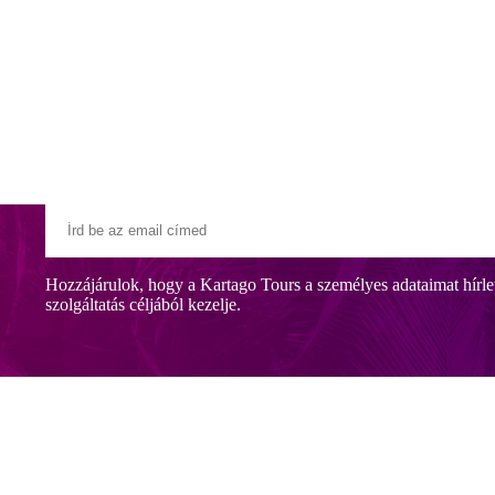
Klubszállodák
Ajándékutalvány
Blog
Úti céljaink
Hozzájárulok, hogy a Kartago Tours a személyes adataimat hírle
szolgáltatás céljából kezelje.
 történelmi központtól. A létestményben nagy hangsúlyt fektetnek a lux