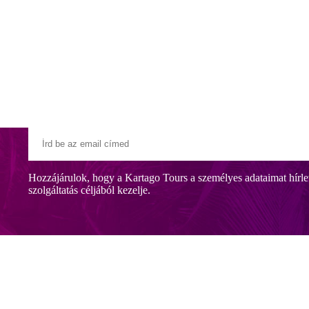
Klubszállodák
Ajándékutalvány
Blog
Úti céljaink
Hozzájárulok, hogy a Kartago Tours a személyes adataimat hírle
szolgáltatás céljából kezelje.
ligetben épült, közvetlenül a tengerparton. A szálloda saját hosszú ho
jánljuk.