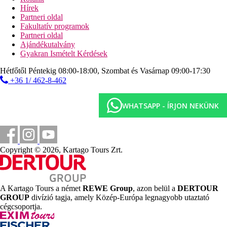
All Inclusive: minden étkezés büférendszerben, naponta
Hírek
2x snack-ételek és alkoholmentes italok a tengerparton,
Partneri oldal
fagylalt 16:00 és 16:30 óra között, tea 16:00 és 17:00 óra
Fakultatív programok
között, vacsora az a'la carte-étteremben 19:00 és 21:00 óra
Partneri oldal
között (előzetes foglalás szükséges, italok térítés
Ajándékutalvány
ellenében), helyi alkoholos és alkoholmentes italok 10:00
Gyakran Ismételt Kérdések
és 00:00 óra között. Az All Inclusive szállodák
szolgáltatásai bizonyos részletekben szállodánként
Hétfőtől Péntekig 08:00-18:00, Szombat és Vasárnap 09:00-17:30
eltérhetnek.
+36 1/ 462-8-462
Szálláshely besorolás
Az adott ország hivatalos besorolása: 4*.
WHATSAPP - ÍRJON NEKÜNK
Távolságok
1 km
Copyright © 2026, Kartago Tours Zrt.
Városközpont
90 m
Távolság a tengerparttól
A Kartago Tours a német
REWE Group
, azon belül a
DERTOUR
65 km
GROUP
divízió tagja, amely Közép-Európa legnagyobb utaztató
Távolság a legközelebbi repülőtértől
cégcsoportja.
Strand