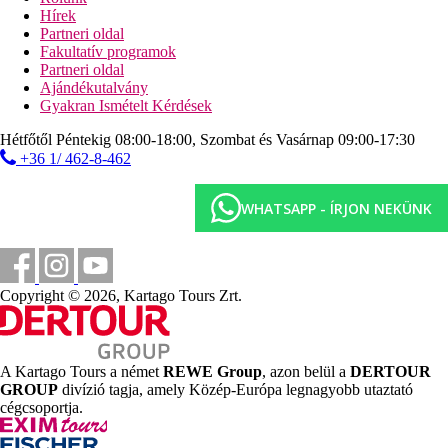
fitneszterem
Hírek
asztalitenisz
Partneri oldal
darts
Fakultatív programok
Partneri oldal
Sport és szórakozás térítés ellenében
Ajándékutalvány
masszázsok
Gyakran Ismételt Kérdések
bőrradírozás a törökfürdőben
biliárd
Hétfőtől Péntekig 08:00-18:00, Szombat és Vasárnap 09:00-17:30
vízi sportok a strandon (helyi szolgáltatóknál)
+36 1/ 462-8-462
Ellátás
Ultra All Inclusive: minden étkezés büférendszerben,
WHATSAPP - ÍRJON NEKÜNK
reggeli későn kelőknek, délután snack-ételek, kávé, tea és
desszert, naponta 2x fagylalt a pool-bárban, helyi és egyes
import alkoholos és alkoholmentes italok 10:00 és 24:00
óra között, heti 1x vacsora a szomszédos Side Star Park
Hotel a'la carte-éttermében. Az Ultra All Inclusive
Copyright © 2026, Kartago Tours Zrt.
szállodák szolgáltatásai bizonyos részletekben
szállodánként eltérhetnek.
Szálláshely besorolás
A Kartago Tours a német
REWE Group
, azon belül a
DERTOUR
Az adott ország hivatalos besorolása: 5*.
GROUP
divízió tagja, amely Közép-Európa legnagyobb utaztató
cégcsoportja.
Távolságok