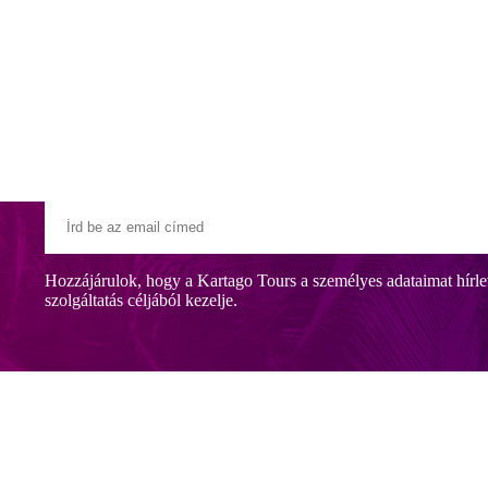
Klubszállodák
Ajándékutalvány
Blog
Úti céljaink
Hozzájárulok, hogy a Kartago Tours a személyes adataimat hírle
szolgáltatás céljából kezelje.
kínál Side történelmi központjának közelében. Homokos strand kb. 150 