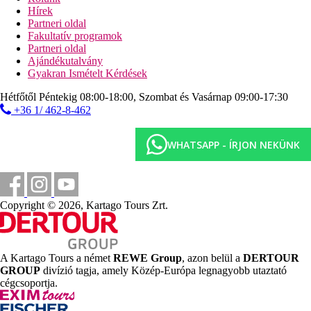
animációs programok kicsiknek és nagyoknak
Hírek
törökfürdő
Partneri oldal
szauna
Fakultatív programok
fitneszterem
Partneri oldal
strandröplabda
Ajándékutalvány
asztalitenisz (felszerelés térítés ellenében)
Gyakran Ismételt Kérdések
Sport és szórakozás térítés ellenében
Hétfőtől Péntekig 08:00-18:00, Szombat és Vasárnap 09:00-17:30
spa-központ
+36 1/ 462-8-462
masszázsok
biliárd
vízi sportok a tengerparton (helyi szolgáltatóknál)
WHATSAPP - ÍRJON NEKÜNK
Ellátás
All Inclusive Plus: minden étkezés büférendszerben,
reggeli későn kelőknek, vacsorázni az a'la carte-
étteremben is lehetséges (tartózkodásonként 1x, előzetes
Copyright © 2026, Kartago Tours Zrt.
foglalással), a'la carte-étterem ingyenesen (török, hal és
olasz, előzetes foglalás szükséges), napközben könnyű
snack-ételek, délután kávé, tea és desszert, helyi alkoholos
és alkoholmentes italok 10:00 és 24:00 óra között.
A Kartago Tours a német
REWE Group
, azon belül a
DERTOUR
GROUP
divízió tagja, amely Közép-Európa legnagyobb utaztató
Szálláshely besorolás
cégcsoportja.
Az adott ország hivatalos besorolása: 5*.