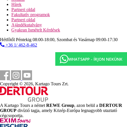
tiniklub (13-17 éveseknek)
Hírek
minidiszkó
Partneri oldal
játszótér
Fakultatív programok
Partneri oldal
Tengerpart
Ajándékutalvány
homokos/kavicsos strand
Gyakran Ismételt Kérdések
napágyak és napernyők ingyenesne
strandbár az Ultra All Inclusive részeként
Hétfőtől Péntekig 08:00-18:00, Szombat és Vasárnap 09:00-17:30
móló
+36 1/ 462-8-462
Sport és szórakozás ingyenesen
animációs programok
WHATSAPP - ÍRJON NEKÜNK
szórakoztató programok
élőzene
tematikus estek
hammam
szauna
Copyright © 2026, Kartago Tours Zrt.
gőzfürdő
relaxációs szoba
fitneszterem
teniszpálya
A Kartago Tours a német
REWE Group
, azon belül a
DERTOUR
kosárlabda
GROUP
divízió tagja, amely Közép-Európa legnagyobb utaztató
strandröplabda
cégcsoportja.
pilates
asztalitenisz