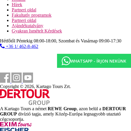
animációs program
Hírek
élőzene
Partneri oldal
törökfürdő
Fakultatív programok
szauna
Partneri oldal
gőzfürdő
Ajándékutalvány
fitneszterem
Gyakran Ismételt Kérdések
asztalitenisz
darts
Hétfőtől Péntekig 08:00-18:00, Szombat és Vasárnap 09:00-17:30
íjászat
+36 1/ 462-8-462
strandröplabda
Sport és szórakozás térítés ellenében
WHATSAPP - ÍRJON NEKÜNK
masszázs
peeling
arc- és testkezelések
vízi sportok a tengerparton (helyi szolgáltatóknál)
búváriskola (helyi szolgáltatóknál)
Copyright © 2026, Kartago Tours Zrt.
Ellátás
All Inclusive Plus: minden étkezés büférendszerben,
reggel későn kelőknek 10:00 és 12:00 óra között, egész
A Kartago Tours a német
REWE Group
, azon belül a
DERTOUR
nap snack-ételek a Tulip bisztróban, délután snack-ételek
GROUP
divízió tagja, amely Közép-Európa legnagyobb utaztató
a medencénél, valamint fagylalt, desszertek, palacsinta
cégcsoportja.
egész nap, helyi alkoholos és alkoholmentes italok egész
nap. Az All Inclusive Plus szállodák szolgáltatásai