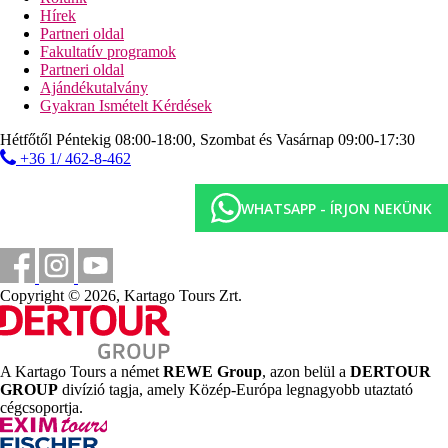
Hírek
Tengerpart
Partneri oldal
homokos tengerpart közvetlenül a szálloda mellett
Fakultatív programok
napágyak, napernyők és törölközők ingyenesen
Partneri oldal
Ajándékutalvány
Sport és szórakozás ingyenesen
Gyakran Ismételt Kérdések
animációs programok
tematikus estek
Hétfőtől Péntekig 08:00-18:00, Szombat és Vasárnap 09:00-17:30
élőzene
+36 1/ 462-8-462
hamam
szauna
WHATSAPP - ÍRJON NEKÜNK
fitneszterem
kosárlabda
asztalitenisz
strandröplabda
Copyright © 2026, Kartago Tours Zrt.
Sport és szórakozás térítés ellenében
masszázs
kozmetikai kezelések
2 teniszpálya (felszerelés és kivilágítás is)
vízi sportok a strandon
A Kartago Tours a német
REWE Group
, azon belül a
DERTOUR
GROUP
divízió tagja, amely Közép-Európa legnagyobb utaztató
Ellátás
cégcsoportja.
Ultra All Inclusive: minden étkezés büférendszerben,
késői reggeli, fagylalt ebédnél és vacsoránál, éjszakai