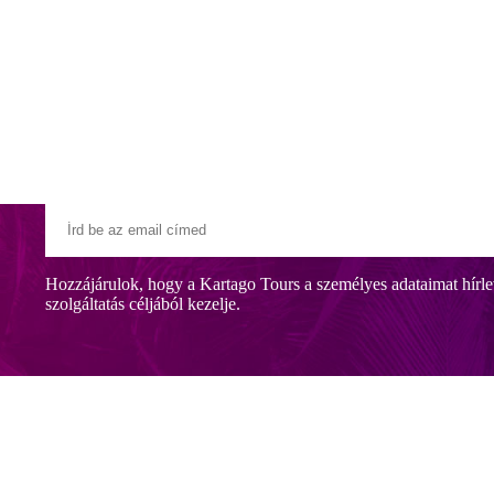
Klubszállodák
Ajándékutalvány
Blog
Úti céljaink
Hozzájárulok, hogy a Kartago Tours a személyes adataimat hírle
szolgáltatás céljából kezelje.
ttól. Számos gyermek és felnőtt program, gyermekmedence, wellness- és