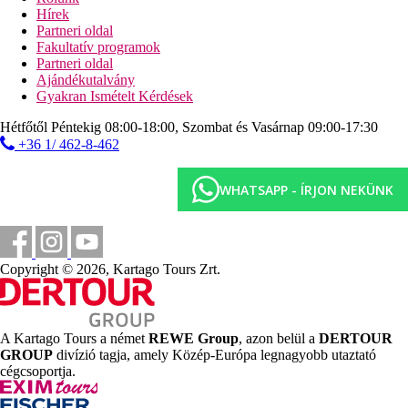
tematikus estek
Hírek
karaoke
Partneri oldal
törökfürdő (kezelések térítés ellenében)
Fakultatív programok
szauna
Partneri oldal
fitneszközpont
Ajándékutalvány
asztalitenisz
Gyakran Ismételt Kérdések
strandröplabda
aerobic
Hétfőtől Péntekig 08:00-18:00, Szombat és Vasárnap 09:00-17:30
kosárlabda
+36 1/ 462-8-462
darts
tenisz (kivilágítás térítés ellenében)
WHATSAPP - ÍRJON NEKÜNK
Sport és szórakozás térítés ellenében
gőzszauna
masszázsok
bőr- és testápolás
bowling
Copyright © 2026, Kartago Tours Zrt.
biliárd
vízi sportok a strandon (helyi szolgáltatóknál)
Ellátás
A Kartago Tours a német
REWE Group
, azon belül a
DERTOUR
Ultra All Inclusive: minden étkezés büférendszerben, a
GROUP
divízió tagja, amely Közép-Európa legnagyobb utaztató
snack-bárban snack-ételek 11:30 és 16:00 óra között,
cégcsoportja.
gyümölcs 12:00 és 16:00 óra között, tea és kávé 11:30 és
17:00 óra között, cukrászda 16:00 és 17:00 óra között,