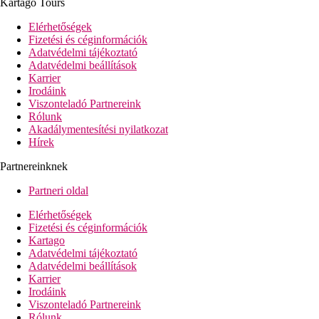
Kartago Tours
Wi-Fi a hallban ingyenesen (a szálloda többi részén térítés
ellenében)
Elérhetőségek
kis szupermarket
Fizetési és céginformációk
fodrászat
Adatvédelmi tájékoztató
társalgó SAT-TV-vel
Adatvédelmi beállítások
medence (napágyak és napernyők ingyenesen)
Karrier
gyermekmedence
Irodáink
játszótér
Viszonteladó Partnereink
Rólunk
Tengerpart
Akadálymentesítési nyilatkozat
közvetlenül a homokos/kavicsos és sziklás tengerparton
Hírek
(fürdőcipő viselete ajánlott)
fürdőstég
Partnereinknek
napozóágyak és napernyők ingyenesen
Partneri oldal
Sport és szórakozás ingyenesen
animációs programok
Elérhetőségek
törökfürdő
Fizetési és céginformációk
szauna
Kartago
fitneszterem
Adatvédelmi tájékoztató
asztalitenisz
Adatvédelmi beállítások
strandröplabda
Karrier
darts
Irodáink
Viszonteladó Partnereink
Sport és szórakozás térítés ellenében
Rólunk