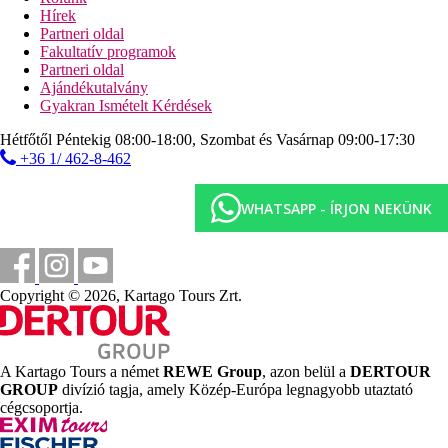
Hírek
minidiszkó
Partneri oldal
Tengerpart
Fakultatív programok
homokos/kavicsos tengerpart
Partneri oldal
napágyak, napernyők és törölközők ingyenesen
Ajándékutalvány
strandbár
Gyakran Ismételt Kérdések
Sport és szórakozás ingyenesen
Hétfőtől Péntekig 08:00-18:00, Szombat és Vasárnap 09:00-17:30
animációs programok
+36 1/ 462-8-462
törökfürdő
szauna
WHATSAPP - ÍRJON NEKÜNK
gőzfürdő
fitneszterem
aerobic
strandröplabda
boccia
Copyright © 2026, Kartago Tours Zrt.
darts
minifoci
asztalitenisz
vízilabda
A Kartago Tours a német
REWE Group
, azon belül a
DERTOUR
légpuskalövészet
GROUP
divízió tagja, amely Közép-Európa legnagyobb utaztató
Sport és szórakozás térítés ellenében
cégcsoportja.
spa-központ
masszázs