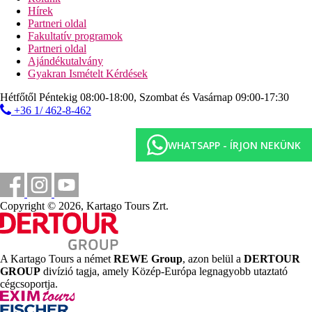
Hírek
aquapark
Partneri oldal
játszótér
Fakultatív programok
csúszdák
Partneri oldal
miniklub
Ajándékutalvány
Tengerpart
Gyakran Ismételt Kérdések
széles homokos/kavicsos tengerpart
Hétfőtől Péntekig 08:00-18:00, Szombat és Vasárnap 09:00-17:30
napágyak, napernyők és törölközők ingyenesen
+36 1/ 462-8-462
Sport és szórakozás ingyenesen
animációs programok
WHATSAPP - ÍRJON NEKÜNK
esti programok
fitneszterem (18 éves kortól)
szauna
törökfürdő (kezelések térítés ellenében)
asztalitenisz
Copyright © 2026, Kartago Tours Zrt.
vízi játékok
mozi
pilates
aerobic
A Kartago Tours a német
REWE Group
, azon belül a
DERTOUR
strandröplabda
GROUP
divízió tagja, amely Közép-Európa legnagyobb utaztató
boccia
cégcsoportja.
darts
íjászat