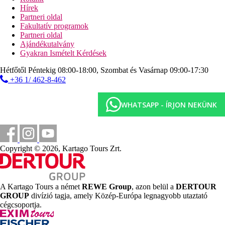
Tengerpart
Hírek
kavicsos tengerpart
Partneri oldal
napágyak és napernyők ingyenesen, törölközők térítés
Fakultatív programok
ellenében
Partneri oldal
strandbár
Ajándékutalvány
Gyakran Ismételt Kérdések
Sport és szórakozás ingyenesen
animációs programok
Hétfőtől Péntekig 08:00-18:00, Szombat és Vasárnap 09:00-17:30
show-műsorok
+36 1/ 462-8-462
élőzene
szauna
gőzfürdő
WHATSAPP - ÍRJON NEKÜNK
fitneszterem
3 teniszpálya (kivilágítás és felszerelés térítés ellenében)
asztalitenisz
strandröplabda
darts
Copyright © 2026, Kartago Tours Zrt.
boccia
vízi torna
Sport és szórakozás térítés ellenében
A Kartago Tours a német
REWE Group
, azon belül a
DERTOUR
spa-központ
GROUP
divízió tagja, amely Közép-Európa legnagyobb utaztató
masszázsok
cégcsoportja.
vízi sportok a strandon (helyi szolgáltatóknál)