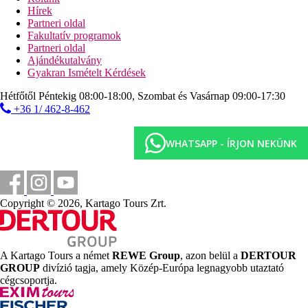
Tengerpart
Hírek
homokos/kavicsos tengerpart
Partneri oldal
napágyak, napernyők és törölközők ingyenesen
Fakultatív programok
strandbár
Partneri oldal
Ajándékutalvány
Sport és szórakozás ingyenesen
Gyakran Ismételt Kérdések
animációs programok
fitneszterem
Hétfőtől Péntekig 08:00-18:00, Szombat és Vasárnap 09:00-17:30
teniszpálya (kivilágítás és felszerelés felár ellenében)
+36 1/ 462-8-462
asztalitenisz
darts
strandröplabda
WHATSAPP - ÍRJON NEKÜNK
kosárlabda
minifoci
vízilabda
vízi torna
aerobic
Copyright © 2026, Kartago Tours Zrt.
Sport és szórakozás térítés ellenében
spa-központ
szauna
A Kartago Tours a német
REWE Group
, azon belül a
DERTOUR
gőzfürdő
GROUP
divízió tagja, amely Közép-Európa legnagyobb utaztató
pezsgőfürdő
cégcsoportja.
masszázsok
szépségszalon