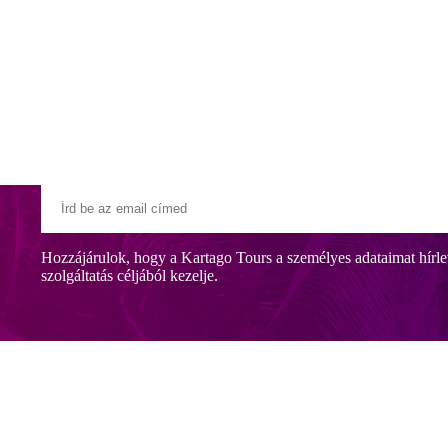
Klubszállodák
Ajándékutalvány
Blog
Úti céljaink
Hozzájárulok, hogy a Kartago Tours a személyes adataimat hírle
szolgáltatás céljából kezelje.
 tengerparton fekszik, kb. 3 km-re Side központjától, ahol számos üzle