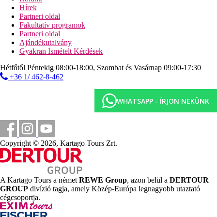
strandröplabda
Hírek
vízilabda
Partneri oldal
biliárd
Fakultatív programok
darts
Partneri oldal
asztalitenisz
Ajándékutalvány
Gyakran Ismételt Kérdések
Sport és szórakozás térítés ellenében
masszázsok
Hétfőtől Péntekig 08:00-18:00, Szombat és Vasárnap 09:00-17:30
kezelések
+36 1/ 462-8-462
biliárd
vízi sportok a strandon (helyi szolgáltatóknál)
WHATSAPP - ÍRJON NEKÜNK
Ellátás
All Inclusive: minden étkezés büférendszreben, reggeli
későn kelőknek, napközben kávé, tea, fagylalt és
süteméynek, helyi alkoholos és alkoholmentes italok
Copyright © 2026, Kartago Tours Zrt.
09:00 és 24:00 óra között júliusban és augusztusban 09:00
és 01:00 óra között. A minibárba vizet készítenek be. Az
All Inclusive szállodák szolgáltatásai bizonyos
részletekben szállodánként eltérhetnek.
A Kartago Tours a német
REWE Group
, azon belül a
DERTOUR
Szálláshely besorolás
GROUP
divízió tagja, amely Közép-Európa legnagyobb utaztató
Az adott ország hivatalos besorolása: 4*.
cégcsoportja.
Távolságok