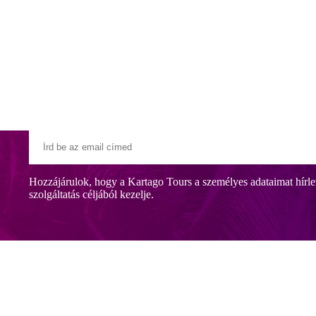
Klubszállodák
Ajándékutalvány
Blog
Úti céljaink
Hozzájárulok, hogy a Kartago Tours a személyes adataimat hírle
szolgáltatás céljából kezelje.
ellett fekvő aquaparkkal és változatos gasztronómiai ajánlatokkal várja