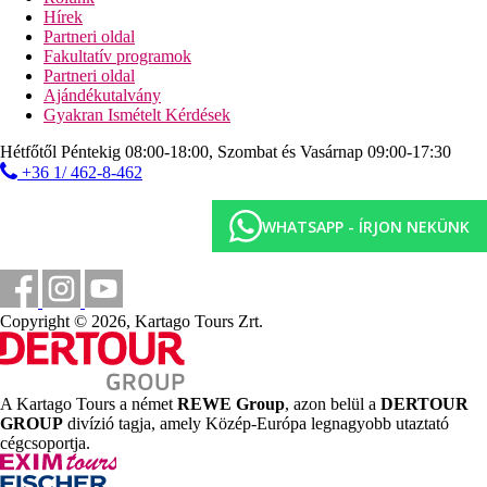
Hírek
miniklub
Partneri oldal
játszótér
Fakultatív programok
Tengerpart
Partneri oldal
homokos tengerpart
Ajándékutalvány
napágyak és napernyők ingyenesen
Gyakran Ismételt Kérdések
fürdőstég
Hétfőtől Péntekig 08:00-18:00, Szombat és Vasárnap 09:00-17:30
vízi sportok térítés ellenében (helyi szolgáltatóknál)
+36 1/ 462-8-462
Sport és szórakozás ingyenesen
animációs programok
WHATSAPP - ÍRJON NEKÜNK
hamam
szauna
pezsgőfürdő
aerobic
kosárlabda
Copyright © 2026, Kartago Tours Zrt.
boccia
darts
fitneszterem
teniszpálya
A Kartago Tours a német
REWE Group
, azon belül a
DERTOUR
asztalitenisz
GROUP
divízió tagja, amely Közép-Európa legnagyobb utaztató
Sport és szórakozás térítés ellenében
cégcsoportja.
spa-központ
szolárium