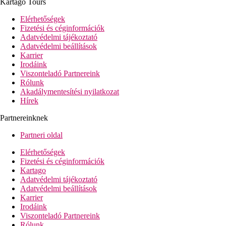
Kartago Tours
Szálloda felszereltsége
Elérhetőségek
hall recepcióval
Fizetési és céginformációk
büféétterem
Adatvédelmi tájékoztató
3 a'la carte-étterem (tartózkodásonként 1x ingyenesen)
Adatvédelmi beállítások
10 bár
Karrier
kávézó
Irodáink
Wi-Fi a közös helyiségekben
Viszonteladó Partnereink
konferenciatermek
Rólunk
kis szupermarket
Akadálymentesítési nyilatkozat
több üzlet
Hírek
fodrászat
medence (napágyak és napernyők ingyenesen)
Partnereinknek
félolimpiai medence
relaxációs medence
Partneri oldal
fedett medence
6 csúszda gyerekeknek
Elérhetőségek
aquapark felnőtteknek
Fizetési és céginformációk
miniklub
Kartago
játszótér
Adatvédelmi tájékoztató
minidiszkó
Adatvédelmi beállítások
Karrier
Tengerpart
Irodáink
homokos strand közvetlenül a szálloda mellett (csak egy
Viszonteladó Partnereink
folyó választja le - hídon át közelíthető meg)
Rólunk