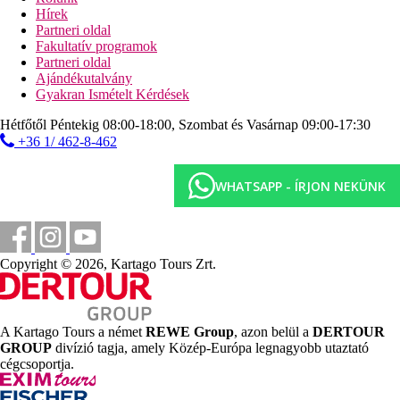
napágyak, napernyők és törölközők ingyenesen
Hírek
strandbár az Ultra All Inclusive részeként
Partneri oldal
Fakultatív programok
Sport és szórakozás ingyenesen
Partneri oldal
animációs programok napközben és este
Ajándékutalvány
törökfürdő
Gyakran Ismételt Kérdések
szauna
gőzfürdő
Hétfőtől Péntekig 08:00-18:00, Szombat és Vasárnap 09:00-17:30
fitneszközpont
+36 1/ 462-8-462
asztalitenisz
teniszpálya (felszerelés ingyenesen, kivilágítás térítés
ellenében)
WHATSAPP - ÍRJON NEKÜNK
zumba
vízi aerobic
aerobic
vízilabda
jóga
Copyright © 2026, Kartago Tours Zrt.
strandröplabda
boccia
darts
biliárd
A Kartago Tours a német
REWE Group
, azon belül a
DERTOUR
tollaslabda
GROUP
divízió tagja, amely Közép-Európa legnagyobb utaztató
cégcsoportja.
Sport és szórakozás térítés ellenében
masszázsok