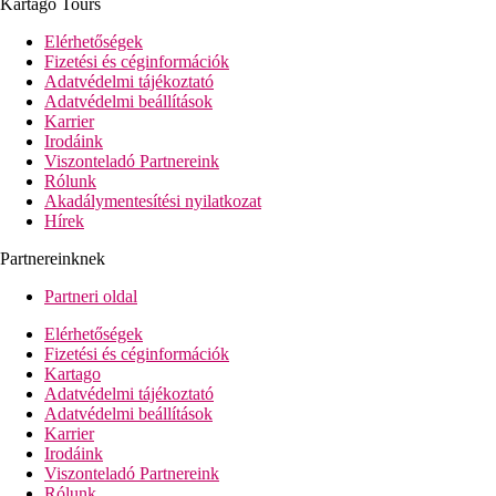
Kartago Tours
Szálloda felszereltsége
hall recepcióval
Elérhetőségek
büféétterem
Fizetési és céginformációk
5 a'la carte-étterem (távol-keleti és török étterem
Adatvédelmi tájékoztató
ingyenesen, olasz, mexikói és hal étterem térítés
Adatvédelmi beállítások
ellenében, heti 1x, előzetes foglalás szükséges)
Karrier
6 bár
Irodáink
diszkó
Viszonteladó Partnereink
Wi-Fi ingyenesen
Rólunk
kis szupermarket
Akadálymentesítési nyilatkozat
mosoda
Hírek
üzletek
TV-szoba
Partnereinknek
fodrászat
konferenciaterem
Partneri oldal
5 medence (napágyak és napernyők ingyenesen)
csúszda
Elérhetőségek
strandbár
Fizetési és céginformációk
strandétterem
Kartago
fedett medence
Adatvédelmi tájékoztató
gyermekmedence
Adatvédelmi beállítások
miniklub (4-12 éveseknek)
Karrier
juniorklub (13-16 éveseknek)
Irodáink
minidiszkó
Viszonteladó Partnereink
játszótér
Rólunk