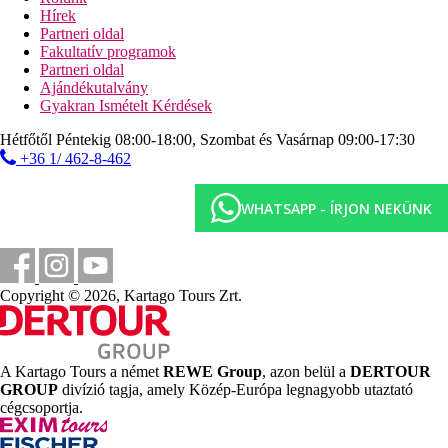
Hírek
Szálloda leírása
Partneri oldal
előcsarnok recepcióval
Fakultatív programok
főépület és Deluxe épület
Partneri oldal
liftek
Ajándékutalvány
Wi-Fi (ingyenes)
Gyakran Ismételt Kérdések
3 étterem (etetőszékek bérelhetők)
Hétfőtől Péntekig 08:00-18:00, Szombat és Vasárnap 09:00-17:30
6 à la carte étterem
+36 1/ 462-8-462
több bár
kávéház
cukrászda
WHATSAPP - ÍRJON NEKÜNK
diszkóbár
2 beltéri medence felnőtteknek és 2 gyermekmedence
gyermekmedence 5 csúszdával
felnőtt medence csúszdákkal
árnyékos gyermekmedence tengervízzel a tengerparton
Copyright © 2026, Kartago Tours Zrt.
fő medence (ingyenes napozóágyak, napernyők és
törölközők)
5 medence a Deluxe részben (kültéri és beltéri)
miniklub (4-12 éves korig) úszómedencével
A Kartago Tours a német
REWE Group
, azon belül a
DERTOUR
szabadtéri játszótér
GROUP
divízió tagja, amely Közép-Európa legnagyobb utaztató
gyermekmozi
cégcsoportja.
jóllét
Internetkávézó (térítés ellenében)
szépségszalon