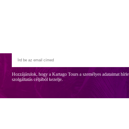
Klubszállodák
Ajándékutalvány
Blog
Úti céljaink
Hozzájárulok, hogy a Kartago Tours a személyes adataimat hírle
szolgáltatás céljából kezelje.
távolságra, Ultra All Inclusive ellátással, aquaparkkal és 10 úszómede