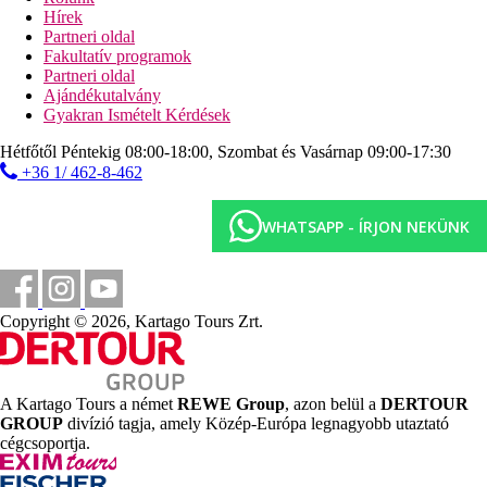
mediterrán, előzetes foglalással, térítés ellenében)
Hírek
lobby-bár
Partneri oldal
10 bár
Fakultatív programok
snack-bár
Partneri oldal
kávézó
Ajándékutalvány
Wi-Fi az egész szállodában ingyenesen
Gyakran Ismételt Kérdések
diszkó
TV-sarok
Hétfőtől Péntekig 08:00-18:00, Szombat és Vasárnap 09:00-17:30
kis szupermarket
+36 1/ 462-8-462
ajándéküzlet
fodrászat
medence (napágyak és napernyők ingyenesen)
WHATSAPP - ÍRJON NEKÜNK
pool-bár
fedett medence
gyermekmedence
miniklub
minidiszkó
Copyright © 2026, Kartago Tours Zrt.
játszótér
Tengerpart
homokos/kavicsos strand (kb. 400 m-re, egy aluljárón
A Kartago Tours a német
REWE Group
, azon belül a
DERTOUR
keresztül érhető el)
GROUP
divízió tagja, amely Közép-Európa legnagyobb utaztató
napágyak és napernyők ingyenesen
cégcsoportja.
Sport és szórakozás ingyenesen
animációs programok