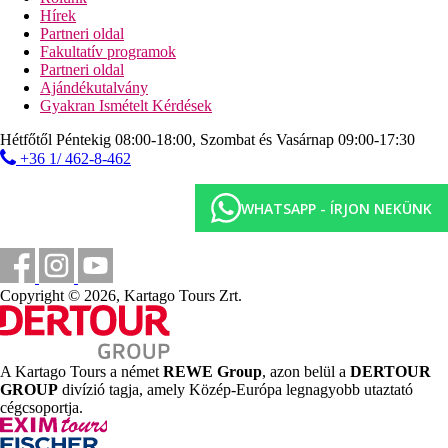
öltözőkabinok
Hírek
Partneri oldal
Sport és szórakozás ingyenesen
Fakultatív programok
animációs programok
Partneri oldal
szauna
Ajándékutalvány
törökfürdő
Gyakran Ismételt Kérdések
fitneszterem
strandröplabda
Hétfőtől Péntekig 08:00-18:00, Szombat és Vasárnap 09:00-17:30
kosárlabda
+36 1/ 462-8-462
darts
teniszpálya (kivilágítás és felszerelés térítés ellenében)
WHATSAPP - ÍRJON NEKÜNK
asztalitenisz
Eftalia Island: a part mentén, a strand mellett található az
Eftalia Island, ahol egyedülálló programokkal várják a
gyerekeket és a felnőtteket, számos étterem és bár, üzletek,
kávézó, fagylaltozó, medencék, csúszdák, vízi attrakciók
Copyright © 2026, Kartago Tours Zrt.
kicsiknek és nagyoknak, valamint egész nap változatos
animációs programok várják a vendégeket.
Sport és szórakozás térítés ellenében
spa-központ
A Kartago Tours a német
REWE Group
, azon belül a
DERTOUR
masszázs
GROUP
divízió tagja, amely Közép-Európa legnagyobb utaztató
biliárd
cégcsoportja.
vízi sportok a strandon (helyi szolgáltatóknál)