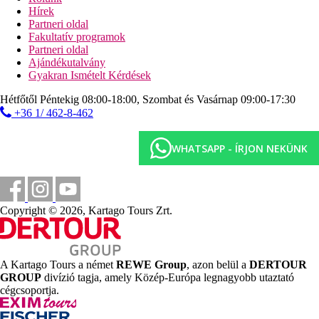
fitneszterem
Hírek
jóga
Partneri oldal
zumba
Fakultatív programok
vízi torna
Partneri oldal
teniszpályák (kivilágítás és oktatás térítés ellenében)
Ajándékutalvány
asztalitenisz
Gyakran Ismételt Kérdések
kosárlabda
minifoci
Hétfőtől Péntekig 08:00-18:00, Szombat és Vasárnap 09:00-17:30
strandröplabda
+36 1/ 462-8-462
íjászat
pétanque
WHATSAPP - ÍRJON NEKÜNK
darts
vízilabda
biliárd
Sport és szórakozás térítés ellenében
Copyright © 2026, Kartago Tours Zrt.
spa-központ
masszázs
szépségápolás
manikűr
pedikűr
A Kartago Tours a német
REWE Group
, azon belül a
DERTOUR
játékterem
GROUP
divízió tagja, amely Közép-Európa legnagyobb utaztató
biliárd
cégcsoportja.
playstation
vízi sportok a strandon (helyi szolgáltatóknál)