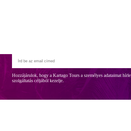
Klubszállodák
Ajándékutalvány
Blog
Úti céljaink
Hozzájárulok, hogy a Kartago Tours a személyes adataimat hírle
szolgáltatás céljából kezelje.
ts Only szálloda nyugodt környezetben, egy kis öbölben, közvetlenül a 
enésre és kikapcsolódásra vágyó vendégeket. Sétatávolságra számos üzlet 