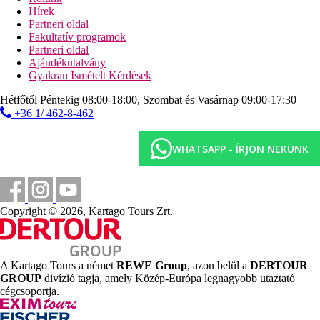
vízi sportok a tengerparton (helyi szolgáltatóknál)
Hírek
Partneri oldal
Ellátás
Fakultatív programok
All Inclusive: minden étkezés büférendszerben, délután
Partneri oldal
kávé és tea 16:00 és 17:00 óra között a főétteremben, esti
Ajándékutalvány
leves 23:00 és 23:30 óra között a főétteremben, helyi
Gyakran Ismételt Kérdések
palackozott alkoholos és alkoholmentes italok 10:00 és
23:00 óra között, térítés ellenében török kávé, import
Hétfőtől Péntekig 08:00-18:00, Szombat és Vasárnap 09:00-17:30
alkoholos italok, friss gyümölcslevek, koktélok,
+36 1/ 462-8-462
palackozott italok. Az All Inclusive szállodák
szolgáltatásai bizonyos részletekben szállodánként
eltérhetnek.
WHATSAPP - ÍRJON NEKÜNK
Szálláshely besorolás
Az adott ország hivatalos besorolása: 4*.
Távolságok
Copyright © 2026, Kartago Tours Zrt.
1,5 km
Városközpont
A Kartago Tours a német
REWE Group
, azon belül a
DERTOUR
115 km
GROUP
divízió tagja, amely Közép-Európa legnagyobb utaztató
Távolság a legközelebbi repülőtértől
cégcsoportja.
1,5 km