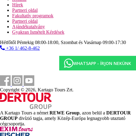
Hírek
italok 10:00 és 23:00 óra között. Az All Inclusive
Partneri oldal
szállodák szolgáltatásai bizonyos részletekben
Fakultatív programok
szállodánként eltérhetnek.
Partneri oldal
Szálláshely besorolás
Ajándékutalvány
Az adott ország hivatalos besorolása: 4*.
Gyakran Ismételt Kérdések
Hétfőtől Péntekig 08:00-18:00, Szombat és Vasárnap 09:00-17:30
Távolságok
+36 1/ 462-8-462
1 km
WHATSAPP - ÍRJON NEKÜNK
Városközpont
118 km
Távolság a legközelebbi repülőtértől
30 m
Copyright © 2026, Kartago Tours Zrt.
Távolság a tengerparttól
1 km
Vásárlás
A Kartago Tours a német
REWE Group
, azon belül a
DERTOUR
GROUP
divízió tagja, amely Közép-Európa legnagyobb utaztató
Strand
cégcsoportja.
Napágyak a strandon térítés ellenében