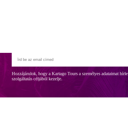
Klubszállodák
Ajándékutalvány
Blog
Úti céljaink
Hozzájárulok, hogy a Kartago Tours a személyes adataimat hírle
szolgáltatás céljából kezelje.
luljáron közelíthető meg). A vendégeket animációs és sportprogramok, 