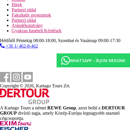
Hírek
à la carte étterem (mexikói, előzetes foglalás szükséges,
Partneri oldal
6.17. - 9.9.)
Fakultatív programok
snack bár
Partneri oldal
lobby bár
Ajándékutalvány
társalgó bár
Gyakran Ismételt Kérdések
Medencebár
sós vizű medence (ingyenes napozóágyak és napernyők,
Hétfőtől Péntekig 08:00-18:00, Szombat és Vasárnap 09:00-17:30
törölközők kaució ellenében)
+36 1/ 462-8-462
úszómedence csúszdákkal (ingyenes napozóágyak és
napernyők, törölközők kaució ellenében)
úszómedence (ingyenes napozóágyak és napernyők,
WHATSAPP - ÍRJON NEKÜNK
törölközők kaució ellenében)
gyermekmedence (ingyenes napozóágyak és napernyők,
törölközők kaució ellenében)
SPA központ
Wi-Fi (ingyenes a közös helyiségekben)
Copyright © 2026, Kartago Tours Zrt.
amfiteátrum
disco
gyerekklub (4-12 éves gyermekek számára)
tiniklub (12-17 éves gyermekek számára)
A Kartago Tours a német
REWE Group
, azon belül a
DERTOUR
szépségszalon
GROUP
divízió tagja, amely Közép-Európa legnagyobb utaztató
teniszpálya
cégcsoportja.
Strand leírása
homokos strand