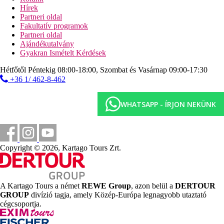
ellenében)
Hírek
medence csak felnőtteknek (napágyak, napernyők
Partneri oldal
ingyenesen, törölközők kaució ellenében)
Fakultatív programok
medence csúszdákkal
Partneri oldal
pool-bár
Ajándékutalvány
strandbár
Gyakran Ismételt Kérdések
gyermekmedence
miniklub (4 és 12 év közötti gyermekek számára)
Hétfőtől Péntekig 08:00-18:00, Szombat és Vasárnap 09:00-17:30
játszótér
+36 1/ 462-8-462
Tengerpart
homokos/kavicsos tengerpart
WHATSAPP - ÍRJON NEKÜNK
napágyak, napernyők a szálloda saját strandján
ingyenesen, a nyilvános strandon térítés ellenében vehetők
igénybe
törölközők kaució ellenében
napozómóló (a vízbe lépcsőn keresztül lehet lejutni)
Copyright © 2026, Kartago Tours Zrt.
Sport és szórakozás ingyenesen
animációs programok
kreatív programok
A Kartago Tours a német
REWE Group
, azon belül a
DERTOUR
esti programok
GROUP
divízió tagja, amely Közép-Európa legnagyobb utaztató
élőzene
cégcsoportja.
szauna
törökfürdő (12.00-15.00)