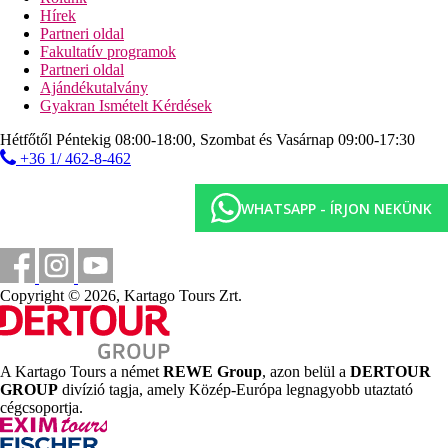
szauna
Hírek
törökfürdő
Partneri oldal
fitneszterem
Fakultatív programok
teniszpálya (kivilágítás térítés ellenében))
Partneri oldal
asztali foci
Ajándékutalvány
minigolf
Gyakran Ismételt Kérdések
íjászat
röplabda
Hétfőtől Péntekig 08:00-18:00, Szombat és Vasárnap 09:00-17:30
kosárlabda
+36 1/ 462-8-462
sakk
darts
kártyajátékok
WHATSAPP - ÍRJON NEKÜNK
Sport és szórakozás térítés ellenében
biliárd
búvárleckék
vízi sportok a tengerparton
Copyright © 2026, Kartago Tours Zrt.
Ellátás
Ultra All Inclusive: minden étkezés büférendszerben,
reggeli későn kelőknek 10:00 és 10:30 óra között, éjjeli
A Kartago Tours a német
REWE Group
, azon belül a
DERTOUR
snack-ételek 00:00 és 05:00 óra között, gyermekbüfé
GROUP
divízió tagja, amely Közép-Európa legnagyobb utaztató
12:00-14:00 és 18:30-21:30 óra között, gozleme 12:30 és
cégcsoportja.
16:30 óra között, helyi alkoholos és alkoholmentes italok
a strandbárban 10:00 és 18:00 óra között, a Lighthouse