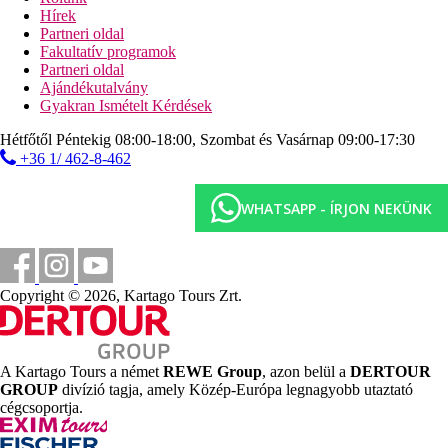
Hírek
Sport és szórakozás ingyenesen
Partneri oldal
animációs programok
Fakultatív programok
show-műsorok
Partneri oldal
szauna
Ajándékutalvány
hammam
Gyakran Ismételt Kérdések
fitneszterem
strandröplabda
Hétfőtől Péntekig 08:00-18:00, Szombat és Vasárnap 09:00-17:30
kosárlabda
+36 1/ 462-8-462
vízigimnasztika
teniszpálya
asztalitenisz
WHATSAPP - ÍRJON NEKÜNK
minifoci
boccia
darts
íjászat
asztalitenisz
Copyright © 2026, Kartago Tours Zrt.
Sport és szórakozás térítés ellenében
masszázsok
kezelések
A Kartago Tours a német
REWE Group
, azon belül a
DERTOUR
biliárd
GROUP
divízió tagja, amely Közép-Európa legnagyobb utaztató
asztali foci
cégcsoportja.
vízi sportok a tengerparton (helyi szolgáltatóknál)