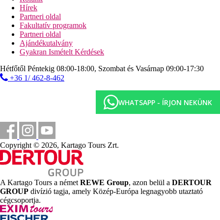
móló
Hírek
strandbár
Partneri oldal
Fakultatív programok
Sport és szórakozás ingyenesen
Partneri oldal
animációs programok
Ajándékutalvány
esti programok
Gyakran Ismételt Kérdések
törökfürdő
szauna
Hétfőtől Péntekig 08:00-18:00, Szombat és Vasárnap 09:00-17:30
pezsgőfürdő
+36 1/ 462-8-462
fitneszterem
paddel tenisz (felszerelés és kivilágítás térítés ellenében)
asztalitenisz
WHATSAPP - ÍRJON NEKÜNK
aerobic
boccia
íjászat
darts
kártyajátékok
Copyright © 2026, Kartago Tours Zrt.
Sport és szórakozás térítés ellenében
masszázsok
szépségszalon
A Kartago Tours a német
REWE Group
, azon belül a
DERTOUR
biliárd
GROUP
divízió tagja, amely Közép-Európa legnagyobb utaztató
búvárkodás
cégcsoportja.
Ellátás