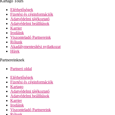
Kartago Tours
büféétterem
2 a'la carte-étterem (heti 1 x, előzetes foglalás szükséges,
Elérhetőségek
térítés ellenében)
Fizetési és céginformációk
2 bár
Adatvédelmi tájékoztató
snack-bár
Adatvédelmi beállítások
fodrászat
Karrier
kis szupermarket
Irodáink
butik
Viszonteladó Partnereink
pénzváltó
Rólunk
konferenciatermek
Akadálymentesítési nyilatkozat
mosodai szolgáltatás (térítés ellenében)
Hírek
TV-sarok
diszkó
Partnereinknek
medence (napágyak, napernyők és törölközők
ingyenesen)
Partneri oldal
fedett medence
strandbár
Elérhetőségek
integrált gyermekmedence
Fizetési és céginformációk
csúszda (3-10 éveseknek)
Kartago
játszótér
Adatvédelmi tájékoztató
miniklub (4-12 éveseknek)
Adatvédelmi beállítások
Karrier
Tengerpart
Irodáink
homokos/kavicsos tengerpart
Viszonteladó Partnereink
napágyak, napernyők és törölközők ingyenesen
Rólunk