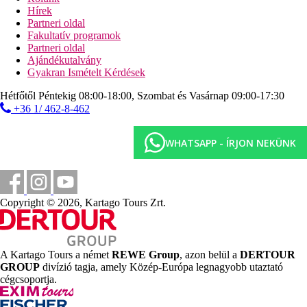
Hírek
gyermekmedence
Partneri oldal
miniklub (4-12 éveseknek)
Fakultatív programok
minidiszkó
Partneri oldal
Tengerpart
Ajándékutalvány
lassan mélyülő, hosszú homokos strand
Gyakran Ismételt Kérdések
napágyak, napernyők és törölközők ingyenesen
Hétfőtől Péntekig 08:00-18:00, Szombat és Vasárnap 09:00-17:30
a strand mentén Kusadasiban vezető parti sétány
+36 1/ 462-8-462
Sport és szórakozás ingyenesen
animációs programok
WHATSAPP - ÍRJON NEKÜNK
tematikus estek
szauna
gőzfürdő
hammam
fitneszterem (16 éven felüli vendégeknek)
Copyright © 2026, Kartago Tours Zrt.
asztalitenisz
darts
sakk
backgammon
A Kartago Tours a német
REWE Group
, azon belül a
DERTOUR
vízilabda
GROUP
divízió tagja, amely Közép-Európa legnagyobb utaztató
kosárlabda
cégcsoportja.
tenisz (kivilágítás térítés ellenében)
Sport és szórakozás térítés ellenében