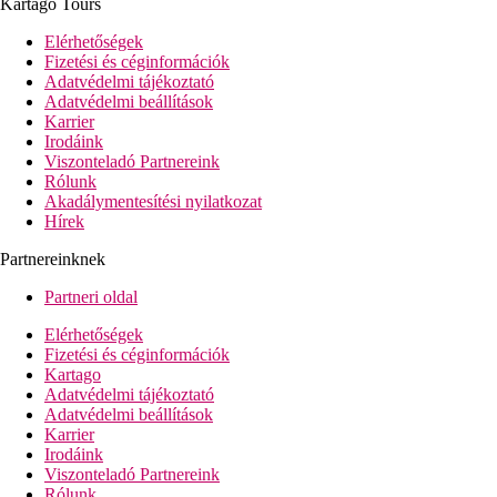
Kartago Tours
nézők
Superior Deluxe-szobák - tágasabbak, a főépületben,
Elérhetőségek
tengerre nézők, a felsőbb emeleteken, nagy terasz
Fizetési és céginformációk
bútorokkal
Adatvédelmi tájékoztató
Swim-up-suitek - közvetlen kijárattal a külön közös
Adatvédelmi beállítások
medencéhez, csak 16 éven felüli vendégek számára
Karrier
családi szobák - 2 hálószoba ajtóval elválasztva, 1
Irodáink
fürdőszoba, tájra nézők
Viszonteladó Partnereink
családi szobák - tágasabbak, 2 hálószoba ajtóval
Rólunk
elválasztva, 1 fürdőszoba, oldalról tengerre nézők
Akadálymentesítési nyilatkozat
Hírek
Szálloda felszereltsége
hall recepcióval
Partnereinknek
büféétterem
2 a'la carte-étterem
Partneri oldal
snack-bár
Elérhetőségek
cukrászda
Fizetési és céginformációk
lobby-bár
Kartago
Wi-Fi az egész szállodában ingyenesen
Adatvédelmi tájékoztató
amfiteátrum
Adatvédelmi beállítások
mosoda térítés ellenében
Karrier
medence
Irodáink
fedett medence
Viszonteladó Partnereink
pool-bár
Rólunk
aquapark