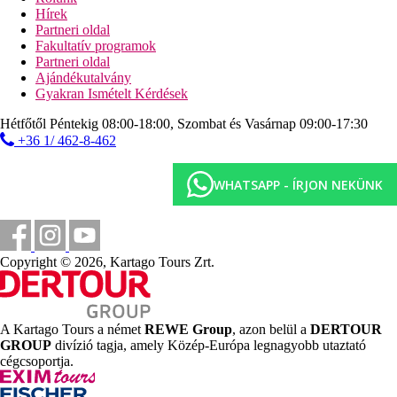
Saphir főétterem
Hírek
2 a la carte étterem (török, olasz)
Partneri oldal
6 ütem
Fakultatív programok
ételudvar
Partneri oldal
cukrászda
Ajándékutalvány
fő medence
Gyakran Ismételt Kérdések
végtelen medence
privát strand
Hétfőtől Péntekig 08:00-18:00, Szombat és Vasárnap 09:00-17:30
szállodai móló napozóágyakkal és napernyőkkel
+36 1/ 462-8-462
Gyógyfürdő és wellness
gyerekklub játszószobával (gyerek tornaterem, játszótér,
LEGO műhely, TV)
WHATSAPP - ÍRJON NEKÜNK
konferenciatermek
lift a strandra
játékterem (Playstation)
Strand leírása
Copyright © 2026, Kartago Tours Zrt.
homokozóplatform közvetlenül a szálloda mellett
2 móló napozóágyakkal és napernyőkkel
lépcsőn keresztül bejutni a tengerbe
lift a strandra
A Kartago Tours a német
REWE Group
, azon belül a
DERTOUR
GROUP
divízió tagja, amely Közép-Európa legnagyobb utaztató
Diéta
cégcsoportja.
Ultra all inclusive: 24 óra