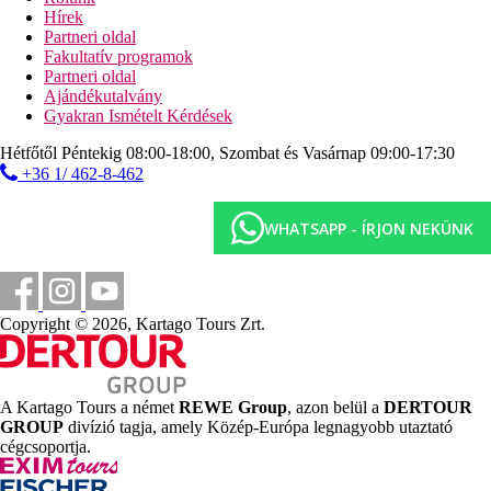
homokos/kavicsos, helyenként köves tengerpart
Hírek
napágyak, napernyők és törölközők ingyenesen
Partneri oldal
móló
Fakultatív programok
Partneri oldal
Sport és szórakozás ingyenesen
Ajándékutalvány
animációs programok
Gyakran Ismételt Kérdések
esti programok
szauna
Hétfőtől Péntekig 08:00-18:00, Szombat és Vasárnap 09:00-17:30
törökfürdő
+36 1/ 462-8-462
fitneszterem
asztalitenisz
darts
WHATSAPP - ÍRJON NEKÜNK
biliárd
Sport és szórakozás térítés ellenében
spa-központ
masszázsok
Copyright © 2026, Kartago Tours Zrt.
kezelések
szépségszalon
vízi sportok a tengerparton (helyi szolgáltatóknál)
búvárkodás
A Kartago Tours a német
REWE Group
, azon belül a
DERTOUR
GROUP
divízió tagja, amely Közép-Európa legnagyobb utaztató
Ellátás
cégcsoportja.
All Inclusive: minden étkezés büférendszerben, 10.00-
24.00 óra között, a főézkezések ideje alatt egyes helyi