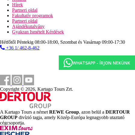
Hírek
Sport és szórakozás térítés ellenében
Partneri oldal
szépségápolási kezelések
Fakultatív programok
masszázsok
Partneri oldal
gőzfürdő
Ajándékutalvány
teniszpályák
Gyakran Ismételt Kérdések
vízi sportok a tengerparton (helyi szolgáltatóknál)
Hétfőtől Péntekig 08:00-18:00, Szombat és Vasárnap 09:00-17:30
Ellátás
+36 1/ 462-8-462
All Inclusive: minden étkezés büférendszerben, reggeli
későn kelőknek 10:00 és 10:30 óra között, délután snack-
ételek 12:00 és 17:00 óra között, délután kávé, tea és
WHATSAPP - ÍRJON NEKÜNK
sütemények 14:00 és 18:00 óra között, éjszakai snack-
ételek 23:30 és 00:30 óra között, egyes helyi alkoholos és
alkoholmentes italok egész nap. Az All Inclusive
szállodák szolgáltatásai bizonyos részletekben
szállodánként eltérhetnek.
Copyright © 2026, Kartago Tours Zrt.
Szálláshely besorolás
Az adott ország hivatalos besorolása: 5*.
A Kartago Tours a német
REWE Group
, azon belül a
DERTOUR
Távolságok
GROUP
divízió tagja, amely Közép-Európa legnagyobb utaztató
cégcsoportja.
10 km
Városközpont