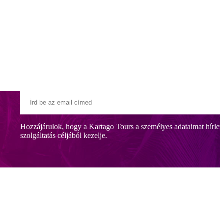
Klubszállodák
Ajándékutalvány
Blog
Úti céljaink
Hozzájárulok, hogy a Kartago Tours a személyes adataimat hírle
szolgáltatás céljából kezelje.
tes épületből áll és egy gyönyörű kertben, közvetlenül a homokos stran