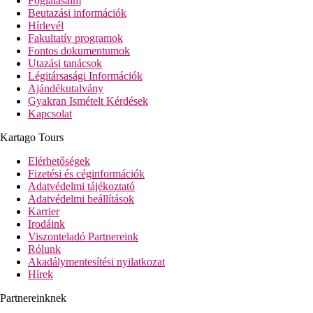
Foglalásaim
Beutazási információk
Hírlevél
Fakultatív programok
Fontos dokumentumok
Utazási tanácsok
Légitársasági Információk
Ajándékutalvány
Gyakran Ismételt Kérdések
Kapcsolat
Kartago Tours
Elérhetőségek
Fizetési és céginformációk
Adatvédelmi tájékoztató
Adatvédelmi beállítások
Karrier
Irodáink
Viszonteladó Partnereink
Rólunk
Akadálymentesítési nyilatkozat
Hírek
Partnereinknek