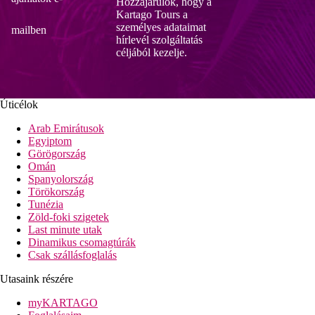
Hozzájárulok, hogy a
Kartago Tours a
személyes adataimat
mailben
hírlevél szolgáltatás
céljából kezelje.
Úticélok
Arab Emirátusok
Egyiptom
Görögország
Omán
Spanyolország
Törökország
Tunézia
Zöld-foki szigetek
Last minute utak
Dinamikus csomagtúrák
Csak szállásfoglalás
Utasaink részére
myKARTAGO