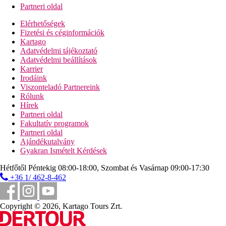
Partneri oldal
Elérhetőségek
Fizetési és céginformációk
Kartago
Adatvédelmi tájékoztató
Adatvédelmi beállítások
Karrier
Irodáink
Viszonteladó Partnereink
Rólunk
Hírek
Partneri oldal
Fakultatív programok
Partneri oldal
Ajándékutalvány
Gyakran Ismételt Kérdések
Hétfőtől Péntekig 08:00-18:00, Szombat és Vasárnap 09:00-17:30
+36 1/ 462-8-462
Copyright © 2026, Kartago Tours Zrt.