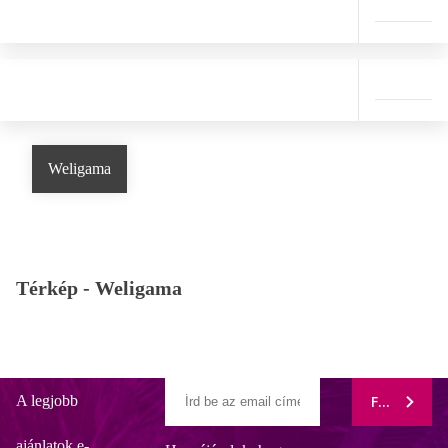
Weligama
Térkép -
Weligama
A legjobb
FELIRATK
ajánlatok e-